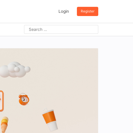
Login
Register
Search
for: