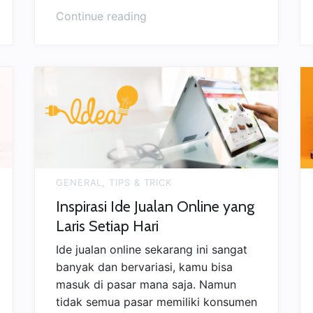
“Mari
Continue reading
Membahas
Tentang
Jualan
Online”
GENERAL
,
TIPS & TRICK
Inspirasi Ide Jualan Online yang
Laris Setiap Hari
Ide jualan online sekarang ini sangat
banyak dan bervariasi, kamu bisa
masuk di pasar mana saja. Namun
tidak semua pasar memiliki konsumen