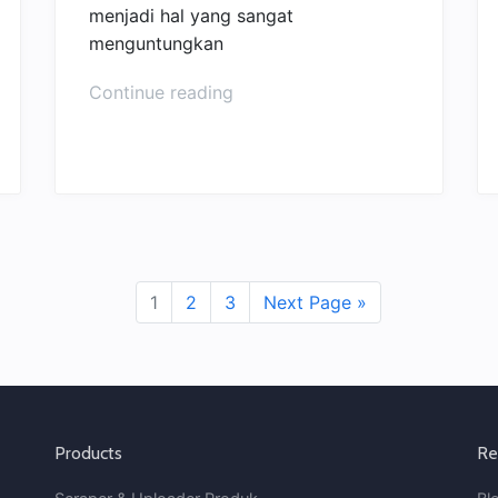
menjadi hal yang sangat
menguntungkan
“10
Continue reading
Tips
Jualan
di
Marketplace
Supaya
Untung
Banyak!”
1
2
3
Next Page »
Products
Re