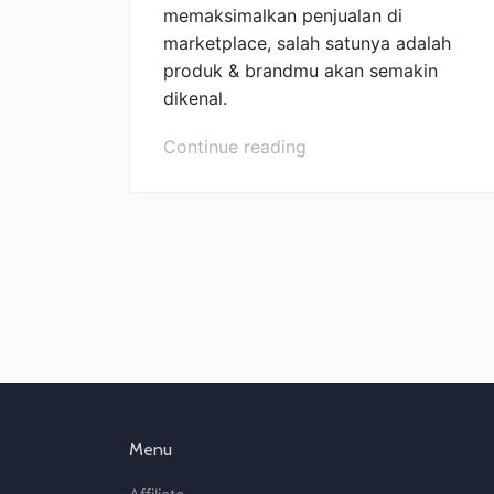
memaksimalkan penjualan di
marketplace, salah satunya adalah
produk & brandmu akan semakin
dikenal.
“5
Continue reading
Cara
Mudah
agar
Penjualan
Marketplace
Meningkat!”
Menu