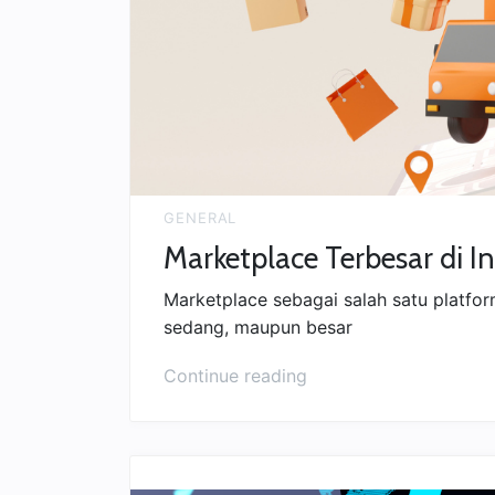
GENERAL
Marketplace Terbesar di I
Marketplace sebagai salah satu platf
sedang, maupun besar
“Marketplace
Continue reading
Terbesar
di
Indonesia”