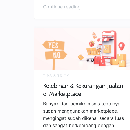
“Keuntungan
Continue reading
dan
Tips
Menjalankan
Bisnis
Online”
TIPS & TRICK
Kelebihan & Kekurangan Jualan
di Marketplace
Banyak dari pemilik bisnis tentunya
sudah menggunakan marketplace,
mengingat sudah dikenal secara luas
dan sangat berkembang dengan