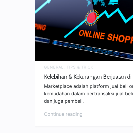
GENERAL
,
TIPS & TRICK
Kelebihan & Kekurangan Berjualan di
Marketplace adalah platform jual beli 
kemudahan dalam bertransaksi jual beli
dan juga pembeli.
“Kelebihan
Continue reading
&
Kekurangan