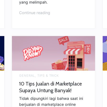
yang melimpah.
“Inspirasi
Continue reading
Ide
Jualan
Online
yang
Laris
Setiap
Hari”
GENERAL
,
TIPS & TRICK
10 Tips Jualan di Marketplace
Supaya Untung Banyak!
Tidak dipungkiri lagi bahwa saat ini
berjualan di marketplace online