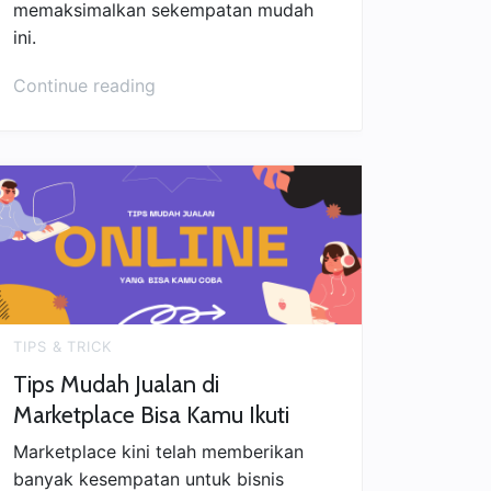
memaksimalkan sekempatan mudah
ini.
“Tips
Continue reading
Memulai
Jualan
Online
di
Shopee”
TIPS & TRICK
Tips Mudah Jualan di
Marketplace Bisa Kamu Ikuti
Marketplace kini telah memberikan
banyak kesempatan untuk bisnis