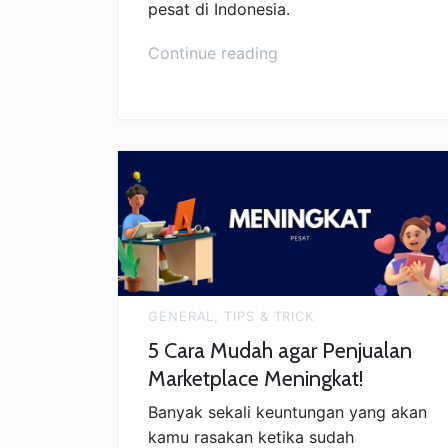
pesat di Indonesia.
“Kelebihan
Continue reading
&
Kekurangan
Jualan
di
Marketplace”
GENERAL
,
TIPS & TRICK
5 Cara Mudah agar Penjualan
Marketplace Meningkat!
Banyak sekali keuntungan yang akan
kamu rasakan ketika sudah