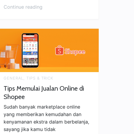
“Ide
Continue reading
Jualan
Online
Modal
Kecil
Laku
Setiap
Hari”
GENERAL
,
TIPS & TRICK
Tips Memulai Jualan Online di
Shopee
Sudah banyak marketplace online
yang memberikan kemudahan dan
kenyamanan ekstra dalam berbelanja,
sayang jika kamu tidak