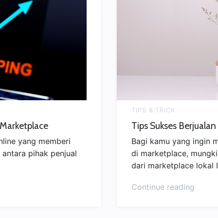
TIPS & TRICK
 Marketplace
Tips Sukses Berjualan
online yang memberi
Bagi kamu yang ingin m
 antara pihak penjual
di marketplace, mungk
dari marketplace lokal 
“Tips
Continue reading
Sukse
Berjua