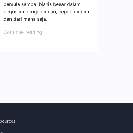
pemula sampai bisnis besar dalam
berjualan dengan aman, cepat, mudah
dan dari mana saja.
“Tips
Continue reading
Mudah
Jualan
di
Marketplace
Bisa
Kamu
Ikuti”
sources