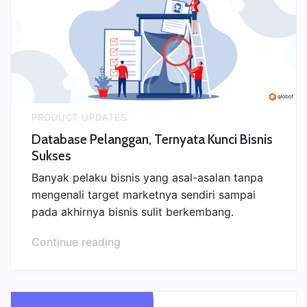
Mass
Upload
Otomatis”
PRODUCT UPDATES
Database Pelanggan, Ternyata Kunci Bisnis
Sukses
Banyak pelaku bisnis yang asal-asalan tanpa
mengenali target marketnya sendiri sampai
pada akhirnya bisnis sulit berkembang.
“Database
Continue reading
Pelanggan,
Ternyata
Kunci