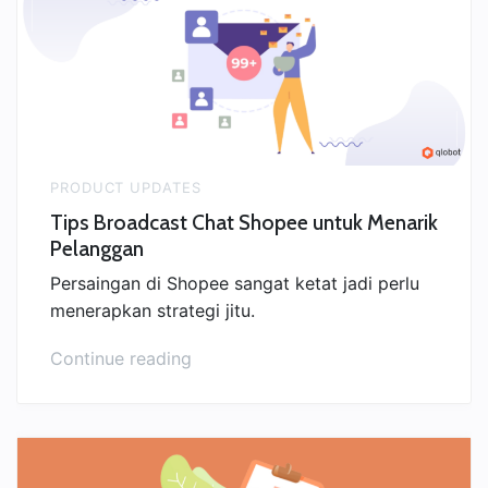
1.2:
Monitor
Pesanan
Bermasalah”
PRODUCT UPDATES
Tips Broadcast Chat Shopee untuk Menarik
Pelanggan
Persaingan di Shopee sangat ketat jadi perlu
menerapkan strategi jitu.
“Tips
Continue reading
Broadcast
Chat
Shopee
untuk