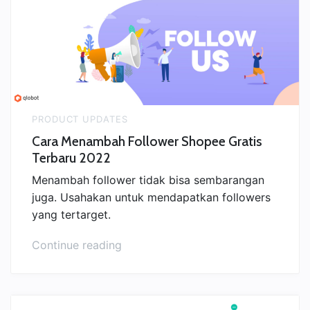
Sekarang
Kamu
Sudah
bisa
Perpanjang
Lisensi
|
PRODUCT UPDATES
Qlobot”
Cara Menambah Follower Shopee Gratis
Terbaru 2022
Menambah follower tidak bisa sembarangan
juga. Usahakan untuk mendapatkan followers
yang tertarget.
“Cara
Continue reading
Menambah
Follower
Shopee