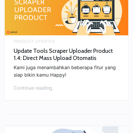
New!
Scraper
Lazada
dan
Blibli”
PRODUCT UPDATES
Update Tools Scraper Uploader Product
1.4: Direct Mass Upload Otomatis
Kami juga menambahkan beberapa fitur yang
siap bikin kamu Happy!
“Update
Continue reading
Tools
Scraper
Uploader
Product
1.4:
Direct