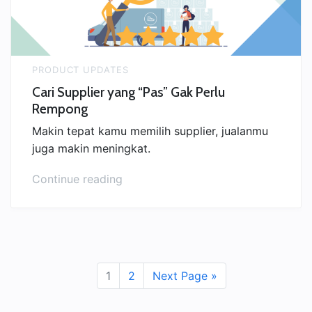
Anti
Ribet”
PRODUCT UPDATES
Cari Supplier yang “Pas” Gak Perlu
Rempong
Makin tepat kamu memilih supplier, jualanmu
juga makin meningkat.
“Cari
Continue reading
Supplier
yang
“Pas”
Gak
Perlu
1
2
Next Page »
Rempong”