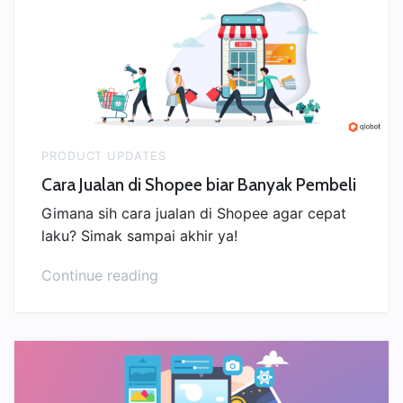
Gratis
Terbaru
2022”
PRODUCT UPDATES
Cara Jualan di Shopee biar Banyak Pembeli
Gimana sih cara jualan di Shopee agar cepat
laku? Simak sampai akhir ya!
“Cara
Continue reading
Jualan
di
Shopee
biar
Banyak