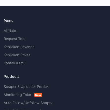
Menu
Affiliate
Request Tool
Kebijakan Layanan
Kebijakan Privasi
Kontak Kami
Products
Scraper & Uploader Produk
Monitoring Toko
New
Auto Follow/Unfollow Shopee