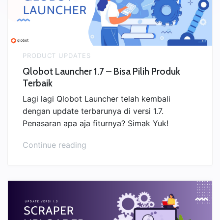
PRODUCT UPDATES
Qlobot Launcher 1.7 – Bisa Pilih Produk
Terbaik
Lagi lagi Qlobot Launcher telah kembali
dengan update terbarunya di versi 1.7.
Penasaran apa aja fiturnya? Simak Yuk!
“Qlobot
Continue reading
Launcher
1.7
–
Bisa
Pilih
Produk