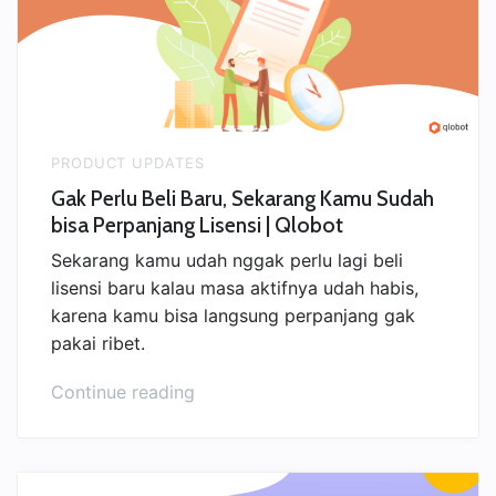
Menarik
Pelanggan”
PRODUCT UPDATES
Gak Perlu Beli Baru, Sekarang Kamu Sudah
bisa Perpanjang Lisensi | Qlobot
Sekarang kamu udah nggak perlu lagi beli
lisensi baru kalau masa aktifnya udah habis,
karena kamu bisa langsung perpanjang gak
pakai ribet.
“Gak
Continue reading
Perlu
Beli
Baru,