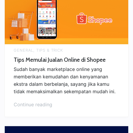
Laris
Setiap
Hari”
GENERAL
,
TIPS & TRICK
Tips Memulai Jualan Online di Shopee
Sudah banyak marketplace online yang
memberikan kemudahan dan kenyamanan
ekstra dalam berbelanja, sayang jika kamu
tidak memaksimalkan sekempatan mudah ini.
“Tips
Continue reading
Memulai
Jualan
Online
di