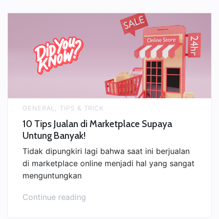
Mudah
agar
Penjualan
Marketplace
Meningkat!”
GENERAL
,
TIPS & TRICK
10 Tips Jualan di Marketplace Supaya
Untung Banyak!
Tidak dipungkiri lagi bahwa saat ini berjualan
di marketplace online menjadi hal yang sangat
menguntungkan
“10
Continue reading
Tips