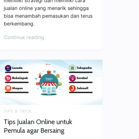
memiliki strategi dan memiliki cara
jualan online yang menarik sehingga
bisa menambah pemasukan dan terus
berkembang.
“6
Continue reading
Strategi
Jualan
Online
yang
Bisa
Bikin
Kamu
Berhasil”
TIPS & TRICK
Tips Jualan Online untuk
Pemula agar Bersaing