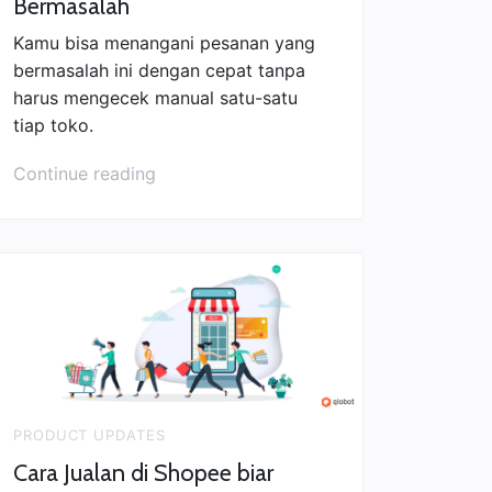
Bermasalah
Kamu bisa menangani pesanan yang
bermasalah ini dengan cepat tanpa
harus mengecek manual satu-satu
tiap toko.
“Update
Continue reading
Tools
Monitoring
Toko
1.2:
Monitor
Pesanan
Bermasalah”
PRODUCT UPDATES
Cara Jualan di Shopee biar