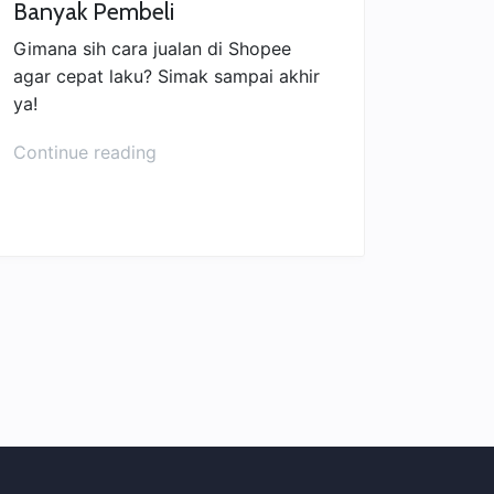
Banyak Pembeli
Gimana sih cara jualan di Shopee
agar cepat laku? Simak sampai akhir
ya!
“Cara
Continue reading
Jualan
di
Shopee
biar
Banyak
Pembeli”