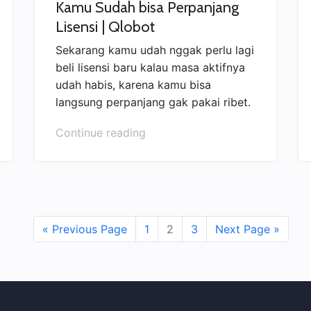
Kamu Sudah bisa Perpanjang
Lisensi | Qlobot
Sekarang kamu udah nggak perlu lagi
beli lisensi baru kalau masa aktifnya
udah habis, karena kamu bisa
langsung perpanjang gak pakai ribet.
“Gak
Continue reading
Perlu
Beli
Baru,
Sekarang
Kamu
« Previous Page
1
2
3
Next Page »
Sudah
bisa
Perpanjang
Lisensi
|