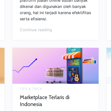
platform jualan online sudah banyak
dikenal dan digunakan oleh banyak
orang, hal ini terjadi karena efektifitas
serta efisiensi.
“Kemajuan
Continue reading
&
Kemudahan
Platform
Jualan
Di
Era
Digital”
TIPS & TRICK
Marketplace Terlaris di
Indonesia