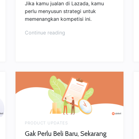
Jika kamu jualan di Lazada, kamu
perlu menyusun strategi untuk
memenangkan kompetisi ini.
“Promosi
Continue reading
Afiliasi
Lazada
bikin
Cuan
Mengalir”
PRODUCT UPDATES
Gak Perlu Beli Baru, Sekarang