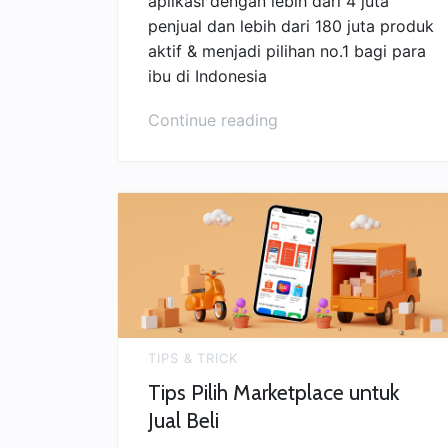
aplikasi dengan lebih dari 4 juta
penjual dan lebih dari 180 juta produk
aktif & menjadi pilihan no.1 bagi para
ibu di Indonesia
“Shopee
Continue reading
Marketplace
Paling
Berkembang
di
Indonesia”
TIPS & TRICK
Tips Pilih Marketplace untuk
Jual Beli