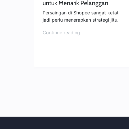
untuk Menarik Pelanggan
Persaingan di Shopee sangat ketat
jadi perlu menerapkan strategi jitu.
“Tips
Continue reading
Broadcast
Chat
Shopee
untuk
Menarik
Pelanggan”