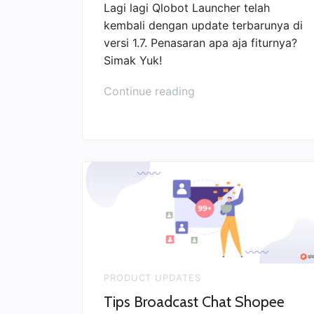
Lagi lagi Qlobot Launcher telah
kembali dengan update terbarunya di
versi 1.7. Penasaran apa aja fiturnya?
Simak Yuk!
“Qlobot
Continue reading
Launcher
1.7
–
Bisa
Pilih
Produk
Terbaik”
PRODUCT UPDATES
Tips Broadcast Chat Shopee