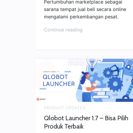
Pertumbuhan marketplace sebagai
sarana tempat jual beli secara online
mengalami perkembangan pesat.
“Tips
Continue reading
Pilih
Marketplace
untuk
Jual
Beli”
PRODUCT UPDATES
Qlobot Launcher 1.7 – Bisa Pilih
Produk Terbaik