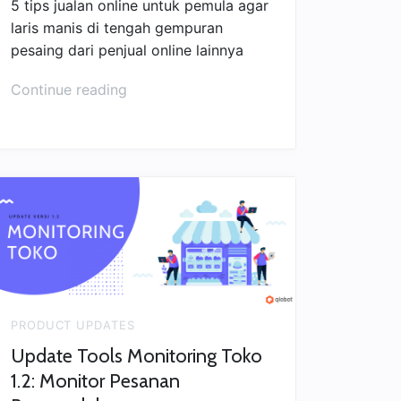
5 tips jualan online untuk pemula agar
laris manis di tengah gempuran
pesaing dari penjual online lainnya
“Tips
Continue reading
Jualan
Online
untuk
Pemula
agar
Bersaing”
PRODUCT UPDATES
Update Tools Monitoring Toko
1.2: Monitor Pesanan