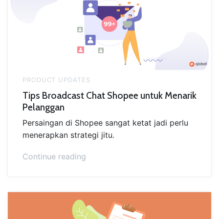
Monitor
Pesanan
Bermasalah”
PRODUCT UPDATES
Tips Broadcast Chat Shopee untuk Menarik
Pelanggan
Persaingan di Shopee sangat ketat jadi perlu
menerapkan strategi jitu.
“Tips
Continue reading
Broadcast
Chat
Shopee
untuk
Menarik