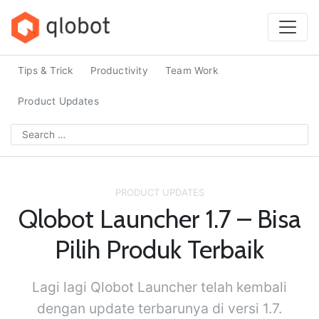
Skip
to
content
Tips & Trick
Productivity
Team Work
Product Updates
Search
for:
PRODUCT UPDATES
Qlobot Launcher 1.7 – Bisa
Pilih Produk Terbaik
Lagi lagi Qlobot Launcher telah kembali
dengan update terbarunya di versi 1.7.