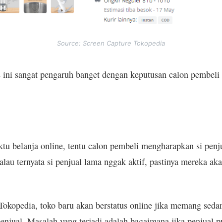
Source: Screen Capture Tokopedia
us ini sangat pengaruh banget dengan keputusan calon pembel
tu belanja online, tentu calon pembeli mengharapkan si penju
lau ternyata si penjual lama nggak aktif, pastinya mereka aka
 Tokopedia, toko baru akan berstatus online jika memang seda
penjual. Masalah yang terjadi adalah bagaimana jika penjual 