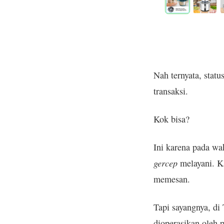
Nah ternyata, stat
transaksi.
Kok bisa?
Ini karena pada wak
gercep
melayani. Ka
memesan.
Tapi sayangnya, di
dioperasikan oleh 