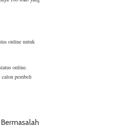
tus online untuk
atus online.
k calon pembeli
 Bermasalah