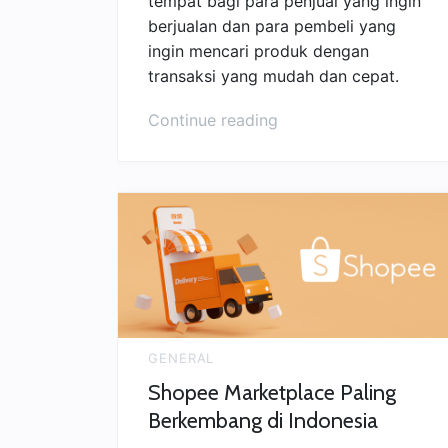
tempat bagi para penjual yang ingin
berjualan dan para pembeli yang
ingin mencari produk dengan
transaksi yang mudah dan cepat.
“Keunggulan
Continue reading
2
Marketplace
Terbesar
Di
Indonesia”
GENERAL
Shopee Marketplace Paling
Berkembang di Indonesia