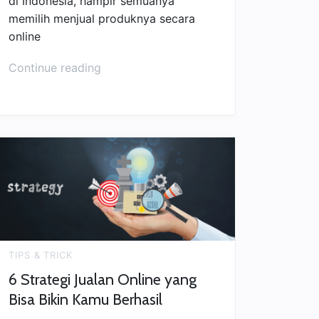
di Indonesia, hampir semuanya
memilih menjual produknya secara
online
“Rekomendasi
Continue reading
Marketplace
Terbaik
untuk
Jualan
Online”
TIPS & TRICK
6 Strategi Jualan Online yang
Bisa Bikin Kamu Berhasil