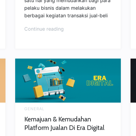
satu hal yang memudahkan bagi para
pelaku bisnis dalam melakukan
berbagai kegiatan transaksi jual-beli
“5
Continue reading
Tips
&
Aplikasi
Jualan
Online
agar
Laris
Manis”
GENERAL
Kemajuan & Kemudahan
Platform Jualan Di Era Digital