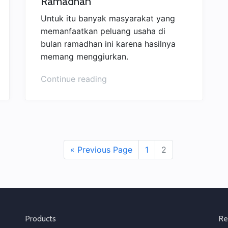
Ramadhan
Untuk itu banyak masyarakat yang
memanfaatkan peluang usaha di
bulan ramadhan ini karena hasilnya
memang menggiurkan.
“Ide
Continue reading
Jualan
Paling
Laris
di
Bulan
« Previous Page
1
2
Ramadhan”
Products
Re