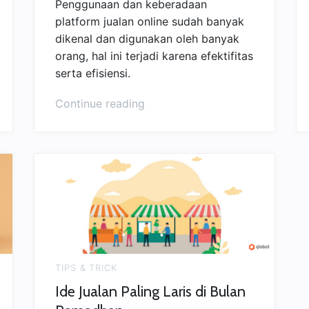
Penggunaan dan keberadaan
platform jualan online sudah banyak
dikenal dan digunakan oleh banyak
orang, hal ini terjadi karena efektifitas
serta efisiensi.
“Kemajuan
Continue reading
&
Kemudahan
Platform
Jualan
Di
Era
Digital”
TIPS & TRICK
Ide Jualan Paling Laris di Bulan