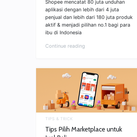
Shopee mencatat 80 juta unduhan
aplikasi dengan lebih dari 4 juta
penjual dan lebih dari 180 juta produk
aktif & menjadi pilihan no.1 bagi para
ibu di Indonesia
“Shopee
Continue reading
Marketplace
Paling
Berkembang
di
Indonesia”
TIPS & TRICK
Tips Pilih Marketplace untuk