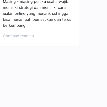
Masing - masing pelaku usaha wajib
memiliki strategi dan memiliki cara
jualan online yang menarik sehingga
bisa menambah pemasukan dan terus
berkembang.
“6
Continue reading
Strategi
Jualan
Online
yang
Bisa
Bikin
Kamu
Berhasil”