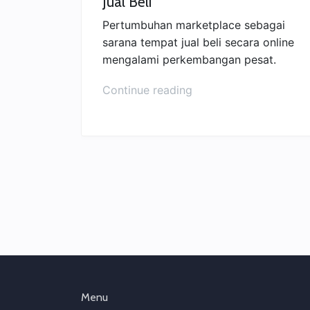
Jual Beli
Pertumbuhan marketplace sebagai
sarana tempat jual beli secara online
mengalami perkembangan pesat.
“Tips
Continue reading
Pilih
Marketplace
untuk
Jual
Beli”
Menu