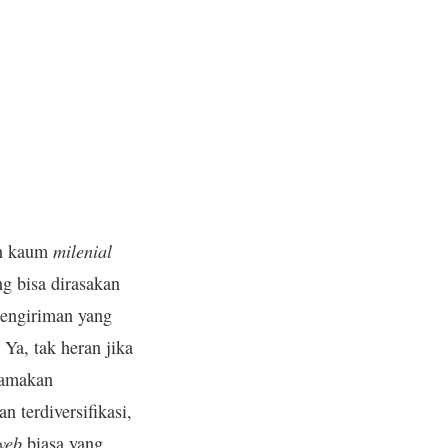
milenial
an kaum
g bisa dirasakan
 pengiriman yang
 Ya, tak heran jika
tamakan
n terdiversifikasi,
web
biasa yang