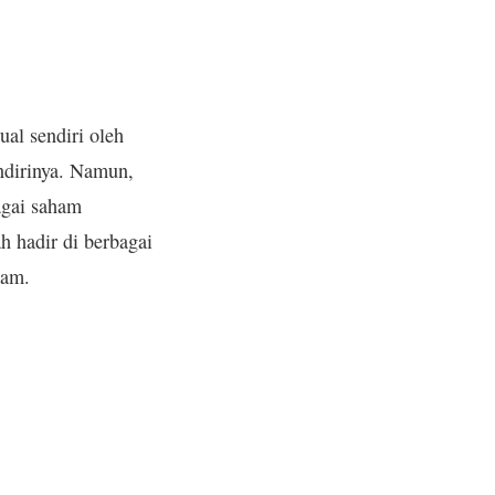
al sendiri oleh
endirinya. Namun,
agai saham
h hadir di berbagai
nam.