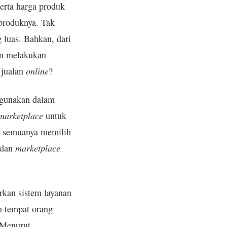
erta harga produk
 produknya. Tak
 luas. Bahkan, dari
en melakukan
online
 jualan
?
igunakan dalam
marketplace
untuk
r semuanya memilih
marketplace
dan
kan sistem layanan
 tempat orang
 Menurut