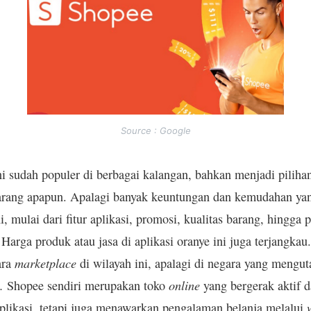
Source : Google
ni sudah populer di berbagai kalangan, bahkan menjadi pilih
arang apapun. Apalagi banyak keuntungan dan kemudahan yan
ini, mulai dari fitur aplikasi, promosi, kualitas barang, hingga
arga produk atau jasa di aplikasi oranye ini juga terjangkau.
marketplace
ara
di wilayah ini, apalagi di negara yang mengu
.
online
Shopee sendiri merupakan toko
yang bergerak aktif da
aplikasi, tetapi juga menawarkan pengalaman belanja melalui