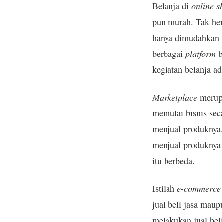
online s
Belanja di
pun murah. Tak her
hanya dimudahkan d
platform
berbagai
b
kegiatan belanja a
Marketplace
merupa
memulai bisnis se
menjual produkny
menjual produknya 
itu berbeda.
e-commerce
Istilah
jual beli jasa mau
melakukan jual bel