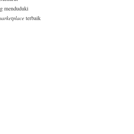
ng menduduki
marketplace
terbaik