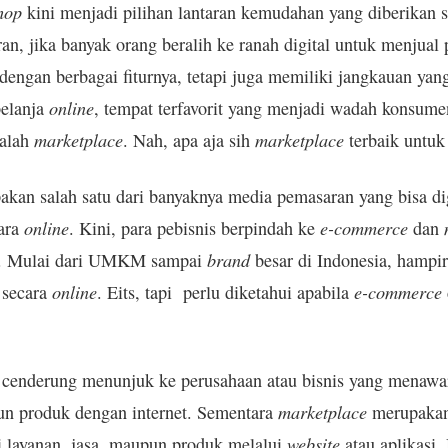
hop
kini menjadi pilihan lantaran kemudahan yang diberikan s
an, jika banyak orang beralih ke ranah digital untuk menjual
engan berbagai fiturnya, tetapi juga memiliki jangkauan yang
online
elanja
, tempat terfavorit yang menjadi wadah konsum
marketplace
marketplace
dalah
. Nah, apa aja sih
terbaik untuk
kan salah satu dari banyaknya media pemasaran yang bisa d
online
e-commerce
cara
. Kini, para pebisnis berpindah ke
dan
brand
a. Mulai dari UMKM sampai
besar di Indonesia, hampi
online
e-commerce
secara
. Eits, tapi perlu diketahui apabila
cenderung menunjuk ke perusahaan atau bisnis yang menawar
marketplace
pun produk dengan internet. Sementara
merupakan
website
i layanan, jasa, maupun produk melalui
atau aplikasi.