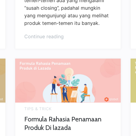
temen-temen ada yang mengalami
“susah closing”, padahal mungkin
yang mengunjungi atau yang melihat
produk temen-temen itu banyak.
Continue reading
TIPS & TRICK
Formula Rahasia Penamaan
Produk Di lazada