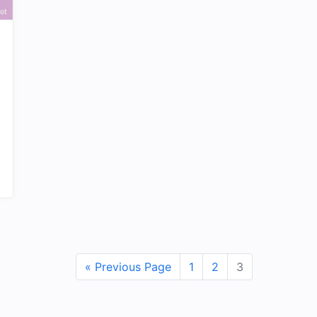
« Previous Page
1
2
3