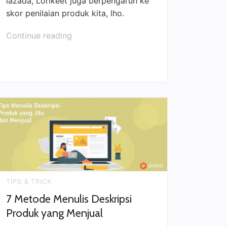
lazada, Lorikeet juga berpengaruh ke
skor penilaian produk kita, lho.
Continue reading
TIPS & TRICK
7 Metode Menulis Deskripsi
Produk yang Menjual