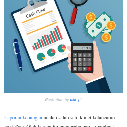
Illustration by
diki_pt
Laporan keuangan
adalah salah satu kunci kelancaran
cash flow
. Oleh karena itu pengusaha harus membuat