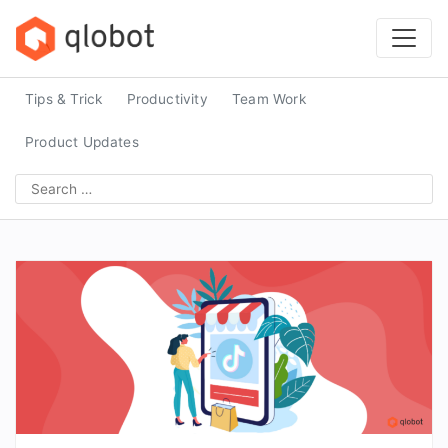
Skip
to
content
Tips & Trick
Productivity
Team Work
Product Updates
Search
for: