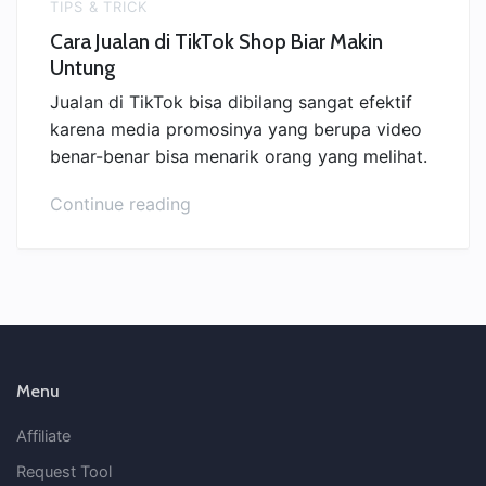
TIPS & TRICK
Cara Jualan di TikTok Shop Biar Makin
Untung
Jualan di TikTok bisa dibilang sangat efektif
karena media promosinya yang berupa video
benar-benar bisa menarik orang yang melihat.
“Cara
Continue reading
Jualan
di
TikTok
Shop
Biar
Makin
Untung”
Menu
Affiliate
Request Tool