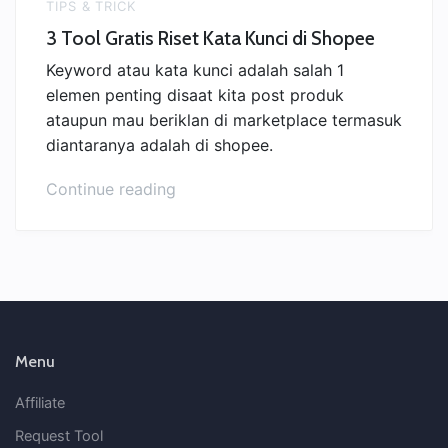
TIPS & TRICK
3 Tool Gratis Riset Kata Kunci di Shopee
Keyword atau kata kunci adalah salah 1
elemen penting disaat kita post produk
ataupun mau beriklan di marketplace termasuk
diantaranya adalah di shopee.
“3
Continue reading
Tool
Gratis
Riset
Kata
Kunci
di
Shopee”
Menu
Affiliate
Request Tool