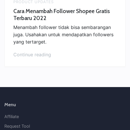
PRODUCT UPDATES
Cara Menambah Follower Shopee Gratis
Terbaru 2022
Menambah follower tidak bisa sembarangan
juga. Usahakan untuk mendapatkan followers
yang tertarget.
“Cara
Continue reading
Menambah
Follower
Shopee
Gratis
Terbaru
2022”
Menu
Affiliate
Request Tool