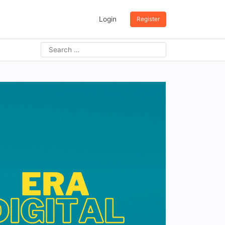
Login
Register
Search
for: