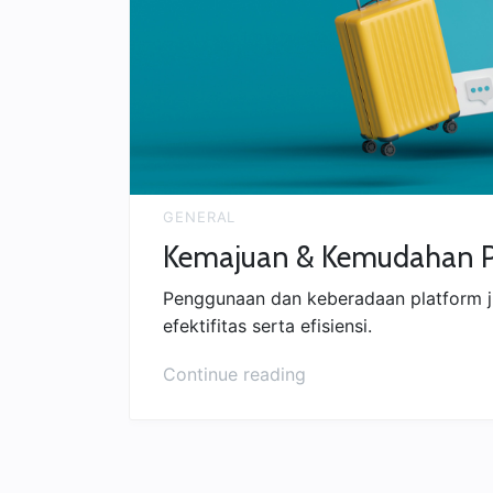
GENERAL
Kemajuan & Kemudahan Pla
Penggunaan dan keberadaan platform jua
efektifitas serta efisiensi.
“Kemajuan
Continue reading
&
Kemudahan
Platform
Jualan