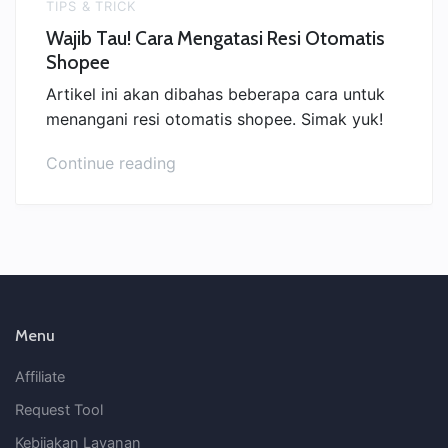
TIPS & TRICK
Wajib Tau! Cara Mengatasi Resi Otomatis
Shopee
Artikel ini akan dibahas beberapa cara untuk
menangani resi otomatis shopee. Simak yuk!
“Wajib
Continue reading
Tau!
Cara
Mengatasi
Resi
Otomatis
Shopee”
Menu
Affiliate
Request Tool
Kebijakan Layanan