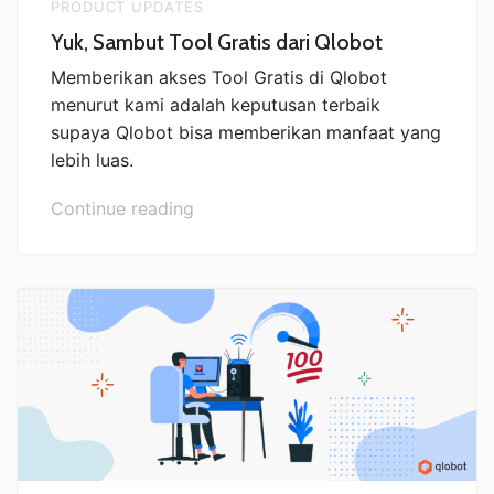
PRODUCT UPDATES
Yuk, Sambut Tool Gratis dari Qlobot
Memberikan akses Tool Gratis di Qlobot
menurut kami adalah keputusan terbaik
supaya Qlobot bisa memberikan manfaat yang
lebih luas.
“Yuk,
Continue reading
Sambut
Tool
Gratis
dari
Qlobot”