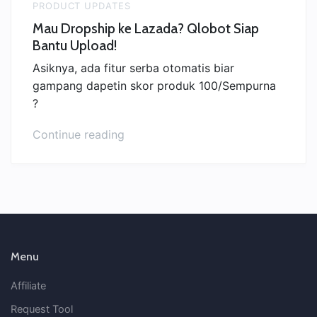
PRODUCT UPDATES
Mau Dropship ke Lazada? Qlobot Siap
Bantu Upload!
Asiknya, ada fitur serba otomatis biar
gampang dapetin skor produk 100/Sempurna
?
“Mau
Continue reading
Dropship
ke
Lazada?
Qlobot
Siap
Bantu
Upload!”
Menu
Affiliate
Request Tool