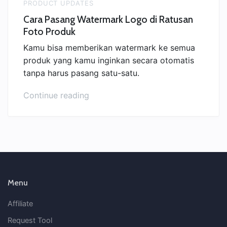
PRODUCT UPDATES
Cara Pasang Watermark Logo di Ratusan
Foto Produk
Kamu bisa memberikan watermark ke semua
produk yang kamu inginkan secara otomatis
tanpa harus pasang satu-satu.
“Cara
Continue reading
Pasang
Watermark
Logo
di
Ratusan
Foto
Produk”
Menu
Affiliate
Request Tool