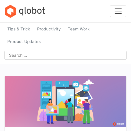
Skip
to
content
Tips & Trick
Productivity
Team Work
Product Updates
Search
for: