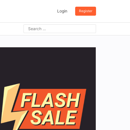
Login
Register
Search
for: