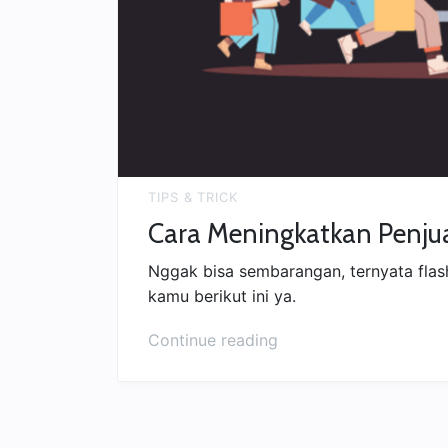
TIPS & TRICK
Cara Meningkatkan Penjua
Nggak bisa sembarangan, ternyata flash
kamu berikut ini ya.
“Cara
Continue reading
Meningkatkan
Penjualan
Lewat
Flash