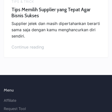
TIPS & TRICK
Tips Memilih Supplier yang Tepat Agar
Bisnis Sukses
Supplier jelek dan masih dipertahankan berarti
sama saja dengan kamu menghancurkan diri
sendiri.
“Tips
Continue reading
Memilih
Supplier
yang
Tepat
Agar
Bisnis
Sukses”
Menu
Affiliate
Request Tool