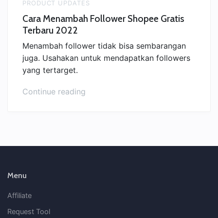
PRODUCT UPDATES
Cara Menambah Follower Shopee Gratis
Terbaru 2022
Menambah follower tidak bisa sembarangan
juga. Usahakan untuk mendapatkan followers
yang tertarget.
“Cara
Continue reading
Menambah
Follower
Shopee
Gratis
Terbaru
2022”
Menu
Affiliate
Request Tool