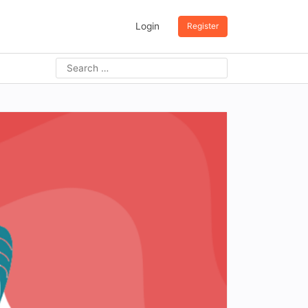
Login
Register
Search
for: