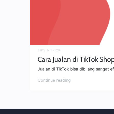
TIPS & TRICK
Cara Jualan di TikTok Sho
Jualan di TikTok bisa dibilang sangat 
“Cara
Continue reading
Jualan
di
TikTok
Shop
Biar