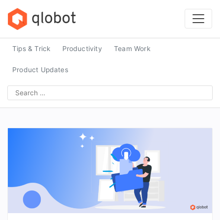
Skip
to
content
Tips & Trick
Productivity
Team Work
Product Updates
Search
for: