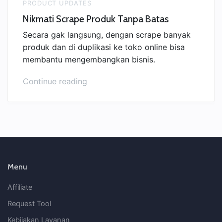
PRODUCT UPDATES
Nikmati Scrape Produk Tanpa Batas
Secara gak langsung, dengan scrape banyak
produk dan di duplikasi ke toko online bisa
membantu mengembangkan bisnis.
“Nikmati
Continue reading
Scrape
Produk
Tanpa
Batas”
Menu
Affiliate
Request Tool
Kebijakan Layanan