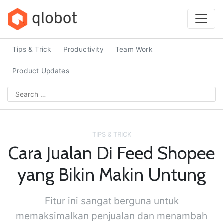
Skip
to
content
Tips & Trick
Productivity
Team Work
Product Updates
Search
for:
TIPS & TRICK
Cara Jualan Di Feed Shopee
yang Bikin Makin Untung
Fitur ini sangat berguna untuk
memaksimalkan penjualan dan menambah