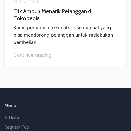
TIPS & TRICK
Trik Ampuh Menarik Pelanggan di
Tokopedia
Kamu perlu memaksimalkan semua hal yang
bisa mendorong pelanggan untuk melakukan
pembelian.
“Trik
Continue reading
Ampuh
Menarik
Pelanggan
di
Tokopedia”
Menu
Affiliate
Request Tool