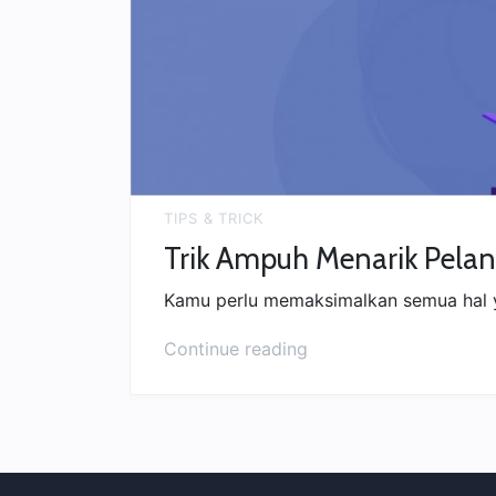
TIPS & TRICK
Trik Ampuh Menarik Pelan
Kamu perlu memaksimalkan semua hal 
“Trik
Continue reading
Ampuh
Menarik
Pelanggan
di
Tokopedia”