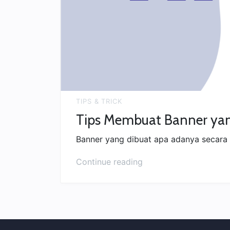
TIPS & TRICK
Tips Membuat Banner yan
Banner yang dibuat apa adanya secara 
“Tips
Continue reading
Membuat
Banner
yang
Menarik
untuk