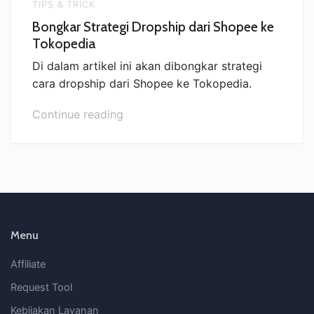
TIPS & TRICK
Bongkar Strategi Dropship dari Shopee ke
Tokopedia
Di dalam artikel ini akan dibongkar strategi
cara dropship dari Shopee ke Tokopedia.
“Bongkar
Continue reading
Strategi
Dropship
dari
Shopee
ke
Tokopedia”
Menu
Affiliate
Request Tool
Kebijakan Layanan