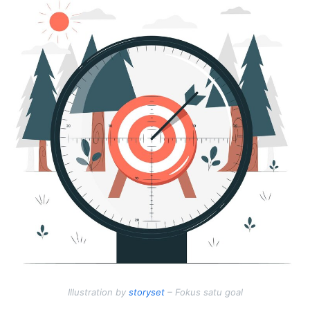
Illustration by
storyset
– Fokus satu goal