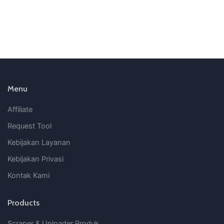
Menu
Affiliate
Request Tool
Kebijakan Layanan
Kebijakan Privasi
Kontak Kami
Products
Scraper & Uploader Produk