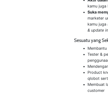
kamu juga 
Suka mempe
marketer u
kamu juga 
& update i
Sesuatu yang Se
Membantu m
Tester & p
penggunaa
Mendengark
Product kn
qlobot ser
Membuat la
customer