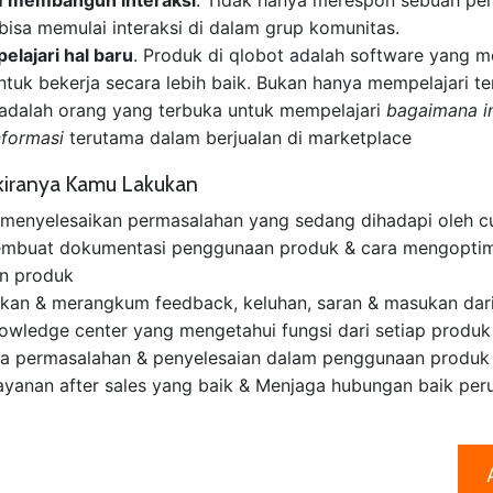
bisa memulai interaksi di dalam grup komunitas.
lajari hal baru
. Produk di qlobot adalah software yang m
ntuk bekerja secara lebih baik. Bukan hanya mempelajari t
adalah orang yang terbuka untuk mempelajari
bagaimana i
nformasi
terutama dalam berjualan di marketplace
kiranya Kamu Lakukan
enyelesaikan permasalahan yang sedang dihadapi oleh c
embuat dokumentasi penggunaan produk & cara mengopti
n produk
an & merangkum feedback, keluhan, saran & masukan dar
owledge center yang mengetahui fungsi dari setiap produk
ta permasalahan & penyelesaian dalam penggunaan produk
yanan after sales yang baik & Menjaga hubungan baik pe