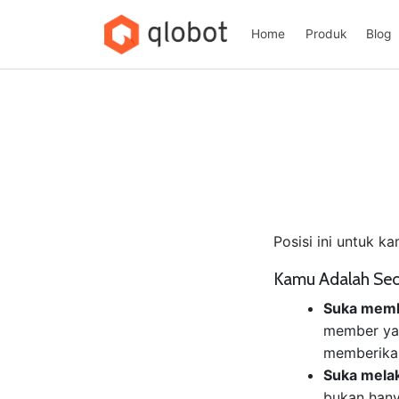
Skip
to
Home
Produk
Blog
content
Posisi ini untuk 
Kamu Adalah Se
Suka memb
member yan
memberikan
Suka melak
bukan hany