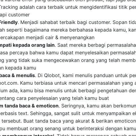
Tracking adalah cara terbaik untuk mengidentifikasi titik p
api customer
riendly
. Menjadi sahabat terbaik bagi customer. Sopan tida
lah seperti bagaimana mereka berbahasa kepada kamu, k
ercakapan menjadi cair & menyenangkan
mpati kepada orang lain
. Saat mereka berbagi permasalah
rasa percaya bahwa kamu dapat menyelesaikan permasala
ng yang tidak suka mengecewakan orang yang telah memb
an kepada kamu
aca & menulis
. Di Qlobot, kami menulis panduan untuk 
obot.com. Kamu terbiasa untuk mencari permasalahan yang 
elum ada, kamu bisa menulis untuk berbagi pengetahuan d
entang cara penyelesaian yang telah kamu buat
am tanda baca & emoticon
. Seringnya, kamu akan berkomun
erbasis text. Sehingga, sangat sulit untuk menyampaikan e
 tersebut. Buat tanda baca yang akurat & berikan emotico
u membuat orang senang untuk berinteraksi dengan kam
m membangun interaksi
. Tidak hanya merespon sebuah per