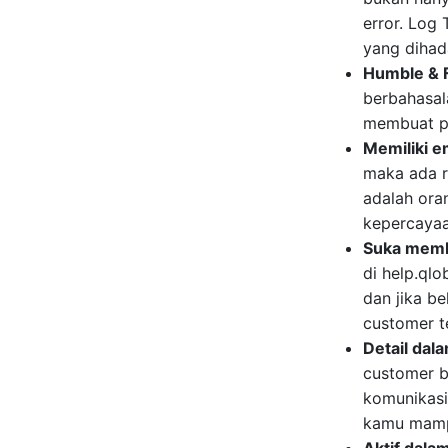
error. Log 
yang dihad
Humble & F
berbahasa
membuat p
Memiliki e
maka ada 
adalah ora
kepercaya
Suka memb
di help.ql
dan jika b
customer t
Detail dal
customer b
komunikasi
kamu mamp
Aktif dala