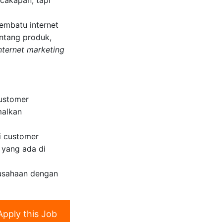
embatu internet
entang produk,
nternet marketing
ustomer
malkan
i customer
 yang ada di
rusahaan dengan
Apply this Job