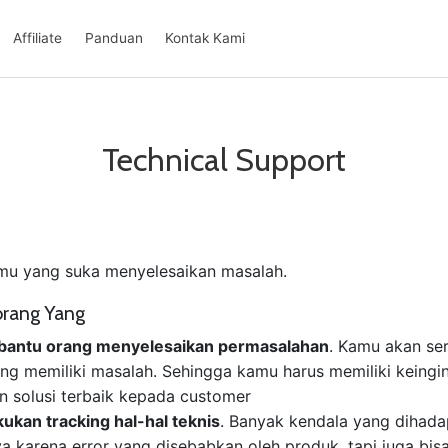
Affiliate
Panduan
Kontak Kami
Technical Support
kamu yang suka menyelesaikan masalah.
orang Yang
antu orang menyelesaikan permasalahan
. Kamu akan se
g memiliki masalah. Sehingga kamu harus memiliki keingi
 solusi terbaik kepada customer
ukan tracking hal-hal teknis
. Banyak kendala yang dihada
a karena error yang disebabkan oleh produk, tapi juga bi