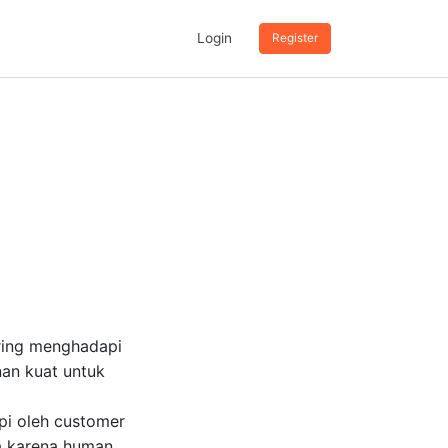
Login
Register
ring menghadapi
nan kuat untuk
pi oleh customer
sa karena human