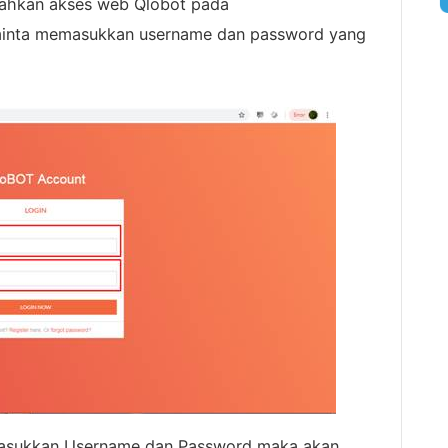
lahkan akses web Qlobot pada
iminta memasukkan username dan password yang
masukkan Username dan Password maka akan