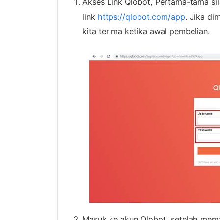
Akses Link Qlobot, Pertama-tama si
link
https://qlobot.com/app
. Jika d
kita terima ketika awal pembelian.
Masuk ke akun Qlobot, setelah me