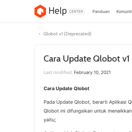
Skip
to
Panduan
Komunit
content
Qlobot v1 (Deprecated)
Cara Update Qlobot v1
Last modified:
February 10, 2021
Cara Update Qlobot
Pada Update Qlobot, berarti Aplikasi 
Qlobot ini difungsikan untuk menaikka
yaitu;